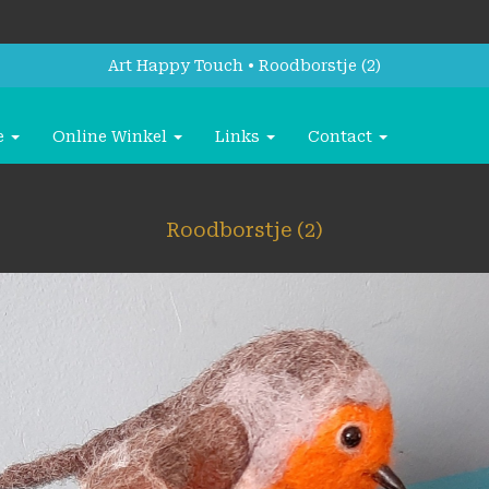
Art Happy Touch
Roodborstje (2)
e
Online Winkel
Links
Contact
Roodborstje (2)